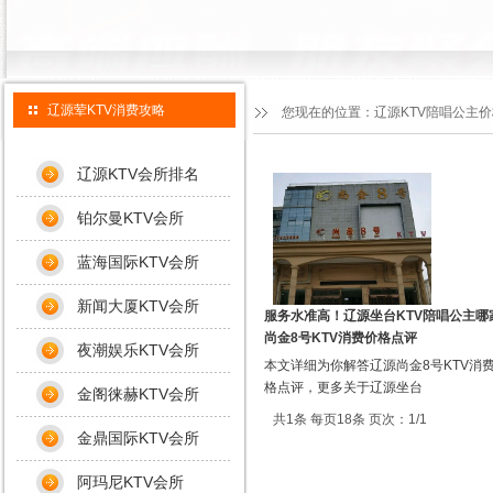
辽源荤KTV消费攻略
您现在的位置：
辽源KTV陪唱公主
辽源KTV会所排名
铂尔曼KTV会所
蓝海国际KTV会所
新闻大厦KTV会所
服务水准高！辽源坐台KTV陪唱公主哪
尚金8号KTV消费价格点评
夜潮娱乐KTV会所
本文详细为你解答辽源尚金8号KTV消
格点评，更多关于辽源坐台
金阁徕赫KTV会所
共1条 每页18条 页次：1/1
金鼎国际KTV会所
阿玛尼KTV会所