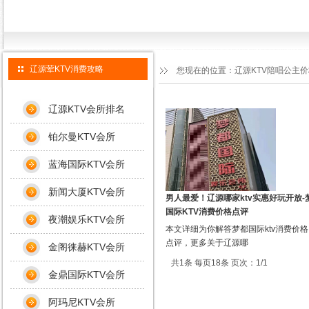
辽源荤KTV消费攻略
您现在的位置：
辽源KTV陪唱公主
辽源KTV会所排名
铂尔曼KTV会所
蓝海国际KTV会所
新闻大厦KTV会所
男人最爱！辽源哪家ktv实惠好玩开放-
国际KTV消费价格点评
夜潮娱乐KTV会所
本文详细为你解答梦都国际ktv消费价
点评，更多关于辽源哪
金阁徕赫KTV会所
共1条 每页18条 页次：1/1
金鼎国际KTV会所
阿玛尼KTV会所