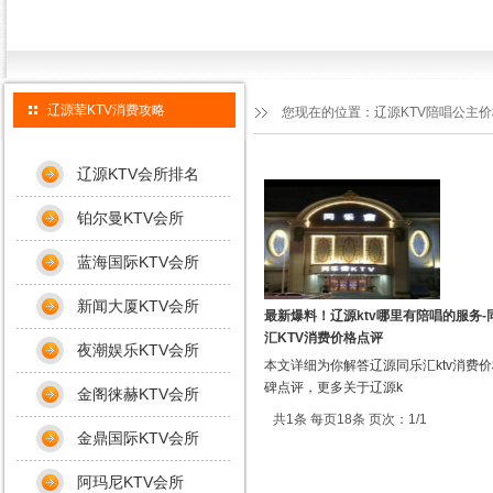
辽源荤KTV消费攻略
您现在的位置：
辽源KTV陪唱公主
辽源KTV会所排名
铂尔曼KTV会所
蓝海国际KTV会所
新闻大厦KTV会所
最新爆料！辽源ktv哪里有陪唱的服务-
汇KTV消费价格点评
夜潮娱乐KTV会所
本文详细为你解答辽源同乐汇ktv消费
碑点评，更多关于辽源k
金阁徕赫KTV会所
共1条 每页18条 页次：1/1
金鼎国际KTV会所
阿玛尼KTV会所