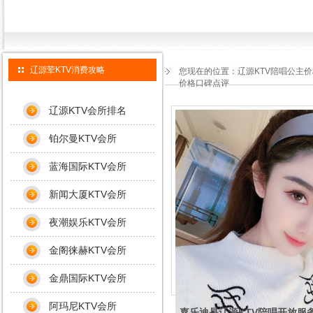
辽源荤KTV消费攻略
您现在的位置：
辽源KTV陪唱公主
价格口碑点评
辽源KTV会所排名
铂尔曼KTV会所
蓝海国际KTV会所
新闻大厦KTV会所
夜潮娱乐KTV会所
金阁徕赫KTV会所
金鼎国际KTV会所
阿玛尼KTV会所
嘉乐迪是辽源KTV陪唱开放服