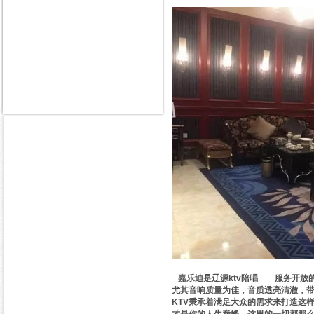
嘉乐迪是辽源ktv陪唱
出台
服务开放
尤其音响质量为佳，音质透亮清澈，带
KTV秉承着满足大众的需求来打造这