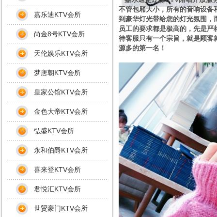
不管包厢大小，所有的音响设备
嘉乐迪KTV会所
到豪华灯光带给您的灯光氛围，而
员工的要求都是极高的，先是严
尚金8号KTV会所
待客服只有一个宗旨，就是顾客就
源多的第一名！
天伦娱乐KTV会所
梦唐朝KTV会所
皇家公馆KTV会所
金色大帝KTV会所
弘盛KTV会所
永和伯爵KTV会所
喜来登KTV会所
君悦汇KTV会所
世贸豪门KTV会所