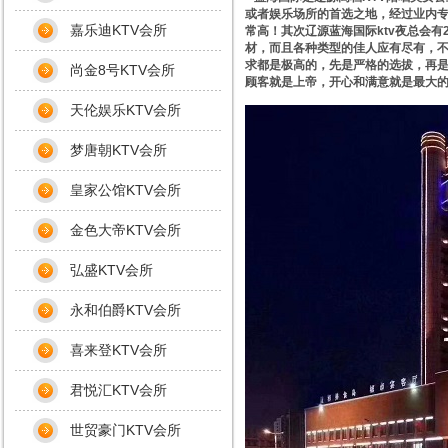
或者娱乐场所的首选之地，经过业内
嘉乐迪KTV会所
常高！其次辽源蓝海国际ktv夜总会
材，而且各种类型的佳人应有尽有，不
求都是极高的，先是严格的选拔，再
尚金8号KTV会所
顾客就是上帝，开心和满意就是最大
天伦娱乐KTV会所
梦唐朝KTV会所
皇家公馆KTV会所
金色大帝KTV会所
弘盛KTV会所
永和伯爵KTV会所
喜来登KTV会所
君悦汇KTV会所
世贸豪门KTV会所