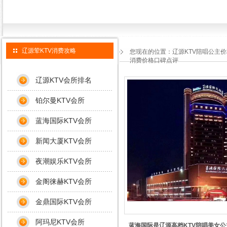
辽源荤KTV消费攻略
您现在的位置：
辽源KTV陪唱公主
消费价格口碑点评
辽源KTV会所排名
铂尔曼KTV会所
蓝海国际KTV会所
新闻大厦KTV会所
夜潮娱乐KTV会所
金阁徕赫KTV会所
金鼎国际KTV会所
阿玛尼KTV会所
蓝海国际是辽源高档KTV陪唱美女