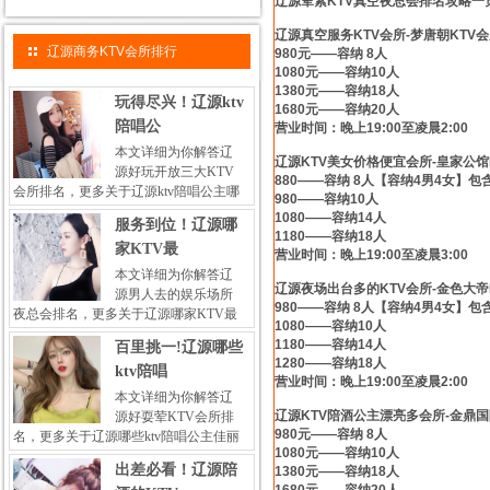
辽源荤素KTV真空夜总会排名攻略一
辽源真空服务KTV会所-梦唐朝KTV
辽源商务KTV会所排行
980元——容纳 8人
1080元——容纳10人
1380元——容纳18人
玩得尽兴！辽源ktv
1680元——容纳20人
陪唱公
营业时间：晚上19:00至凌晨2:00
本文详细为你解答辽
辽源KTV美女价格便宜会所-皇家公馆
源好玩开放三大KTV
880——容纳 8人【容纳4男4女】包
会所排名，更多关于辽源ktv陪唱公主哪
980——容纳10人
1080——容纳14人
服务到位！辽源哪
1180——容纳18人
家KTV最
营业时间：晚上19:00至凌晨3:00
本文详细为你解答辽
辽源夜场出台多的KTV会所-金色大帝
源男人去的娱乐场所
980——容纳 8人【容纳4男4女】包
夜总会排名，更多关于辽源哪家KTV最
1080——容纳10人
1180——容纳14人
百里挑一!辽源哪些
1280——容纳18人
ktv陪唱
营业时间：晚上19:00至凌晨2:00
本文详细为你解答辽
辽源KTV陪酒公主漂亮多会所-金鼎国
源好耍荤KTV会所排
980元——容纳 8人
名，更多关于辽源哪些ktv陪唱公主佳丽
1080元——容纳10人
出差必看！辽源陪
1380元——容纳18人