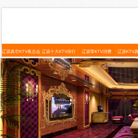
辽源真空KTV夜总会
辽源十大KTV排行
辽源荤KTV消费
辽源KTV