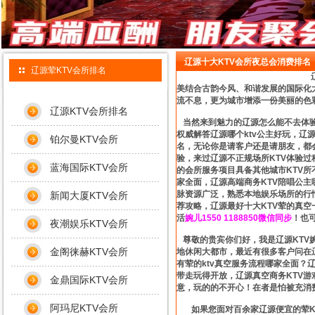
辽源十大KTV会所夜总会消费排名
辽源荤KTV会所排名
美结合古韵今风、和谐发展的国际化
流不息，更为城市增添一份美丽的色
辽源KTV会所排名
当然来到魅力的辽源怎么能不去体验
权威解答辽源哪个ktv公主好玩，辽
铂尔曼KTV会所
名，无论你是请客户还是请朋友，都
验，来过辽源不正规场所KTV体验
蓝海国际KTV会所
的会所服务项目具备其他城市KTV所
家全面，辽源高端商务KTV陪唱公
脉资源广泛，熟悉本地娱乐场所的行
新闻大厦KTV会所
荐攻略，辽源最好十大KTV荤的真
活
婉儿1550 1188850微信同步
！也
夜潮娱乐KTV会所
尊敬的贵宾你们好，我是辽源KTV
金阁徕赫KTV会所
地休闲大都市，最近有很多客户问在
有荤的ktv真空服务流程哪家全面？
带走玩得开放，辽源真空商务KTV游
金鼎国际KTV会所
意，玩的的不开心！在者是怕被充消
阿玛尼KTV会所
如果您面对百余家辽源便宜的荤KT