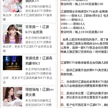
1680元——容纳20人
酒的KTV
营业时间：晚上19:00至凌晨2:00
本文详细为你解答辽
源乐巢会KTV消费价
辽源陪唱女价钱便宜KTV会所-金阁
格点评，更多关于辽源陪酒的KTV服务
880——容纳 8人【容纳4男4女】包
哪
980——容纳10人
1080——容纳14人
百里挑一！辽源
1180——容纳18人
KTV会所美
营业时间：晚上19:00至凌晨2:00
本文详细为你解答辽
如果上面没有你想找的场子。想了解
源名仕汇KTV消费价
细，选择辽源美女陪唱坐台ktv真空
格点评，更多关于辽源KTV会所美女多
么简单，选择一家KTV夜总会往往需
服
咪婉儿预定预订安排到位！绝对都是
资源优质！辽源高
辽源荤KTV攻略体验夜总会找婉儿妈
档豪华KT
本文详细为你解答辽
一、提供辽源最开放的荤KTV真空夜
源金莎KTV消费价格
高效快捷。
点评，更多关于辽源高档豪华KTV夜总
二、当你面对辽源如此多商务KTV
会
婉儿只会根据您的消费预算和需求帮
理想场地！辽源ktv
三、是保证有位置：辽源玩的最开放
美女最
贩，所以盲目去没有位置甚至不会接
本文详细为你解答辽
源皇冠假日KTV消费
四、客户也可指定某个辽源KTV，确