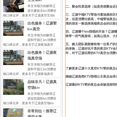
本文详细为你解答辽
二、聚会性质选择（如是亲朋聚会还
源天豪娱乐ktv消费价
三、辽源中端KTV荤场与素场规矩
格口碑点评，更多关于辽源真空互动k
次，但是消费比较高，中端荤场夜总
出色服务！辽源荤
境的朋友一般选择高端夜总会的比较
ktv真空
四、辽源哪个ktv陪唱的开放？辽源
本文详细为你解答辽
咪带一些气氛游戏，如高山流水、大
源和平国汇ktv消费价
五、婉儿团队就能够给每一位客户的
格口碑点评，更多关于辽源夜场真空
的体验，辽源好玩不贵的夜店KTV
出色服务！辽源夜
年，对于辽源玩荤的KTV真空台消费
场真空场
本文详细为你解答辽
了解更多辽源十大真空KTV荤的夜总会娱乐会
源和平国汇ktv消费价
格口碑点评，更多关于辽源夜场真空
揭秘辽源高档KTV陪唱公主夜总会排名明细点击
品味非凡！辽源真
辽源最好KTV荤的夜总会体验流程明细点击——>>
空场ktv
本文详细为你解答辽
源金悦国际ktv消费价
格口碑点评，更多关于辽源真空场ktv
非常到位！推荐辽
源四大夜