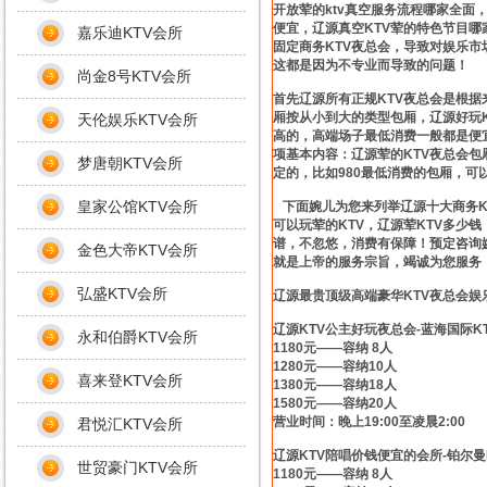
开放荤的ktv真空服务流程哪家全面
便宜，辽源真空KTV荤的特色节目
嘉乐迪KTV会所
固定商务KTV夜总会，导致对娱乐
这都是因为不专业而导致的问题！
尚金8号KTV会所
首先辽源所有正规KTV夜总会是根
厢按从小到大的类型包厢，辽源好玩K
天伦娱乐KTV会所
高的，高端场子最低消费一般都是便
项基本内容：辽源荤的KTV夜总会
梦唐朝KTV会所
定的，比如980最低消费的包厢，
皇家公馆KTV会所
下面婉儿为您来列举辽源十大商务K
可以玩荤的KTV，辽源荤KTV多少
谱，不忽悠，消费有保障！预定咨询
金色大帝KTV会所
就是上帝的服务宗旨，竭诚为您服务
弘盛KTV会所
辽源最贵顶级高端豪华KTV夜总会娱
辽源KTV公主好玩夜总会-蓝海国际K
永和伯爵KTV会所
1180元——容纳 8人
1280元——容纳10人
喜来登KTV会所
1380元——容纳18人
1580元——容纳20人
营业时间：晚上19:00至凌晨2:00
君悦汇KTV会所
辽源KTV陪唱价钱便宜的会所-铂尔曼
世贸豪门KTV会所
1180元——容纳 8人