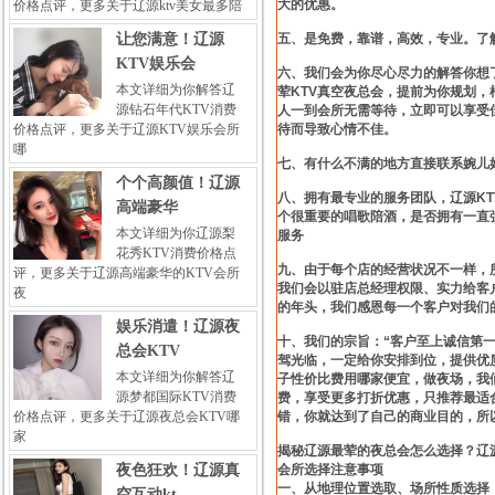
大的优惠。
价格点评，更多关于辽源ktv美女最多陪
让您满意！辽源
五、是免费，靠谱，高效，专业。了
KTV娱乐会
六、我们会为你尽心尽力的解答你想
本文详细为你解答辽
荤KTV真空夜总会，提前为你规划
源钻石年代KTV消费
人一到会所无需等待，立即可以享受
价格点评，更多关于辽源KTV娱乐会所
待而导致心情不佳。
哪
七、有什么不满的地方直接联系婉儿
个个高颜值！辽源
八、拥有最专业的服务团队，辽源K
高端豪华
个很重要的唱歌陪酒，是否拥有一直
本文详细为你辽源梨
服务
花秀KTV消费价格点
九、由于每个店的经营状况不一样，
评，更多关于辽源高端豪华的KTV会所
我们会以驻店总经理权限、实力给客
夜
的年头，我们感恩每一个客户对我们
娱乐消遣！辽源夜
十、我们的宗旨：“客户至上诚信第一
总会KTV
驾光临，一定给你安排到位，提供优质
本文详细为你解答辽
子性价比费用哪家便宜，做夜场，我
源梦都国际KTV消费
费，享受更多打折优惠，只推荐最适
价格点评，更多关于辽源夜总会KTV哪
错，你就达到了自己的商业目的，所
家
揭秘辽源最荤的夜总会怎么选择？辽源
夜色狂欢！辽源真
会所选择注意事项
一、从地理位置选取、场所性质选择
空互动kt